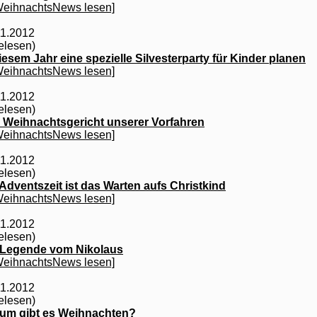
WeihnachtsNews lesen]
11.2012
elesen)
iesem Jahr eine spezielle Silvesterparty für Kinder planen
WeihnachtsNews lesen]
11.2012
elesen)
 Weihnachtsgericht unserer Vorfahren
WeihnachtsNews lesen]
11.2012
elesen)
 Adventszeit ist das Warten aufs Christkind
WeihnachtsNews lesen]
11.2012
elesen)
 Legende vom Nikolaus
WeihnachtsNews lesen]
11.2012
elesen)
um gibt es Weihnachten?