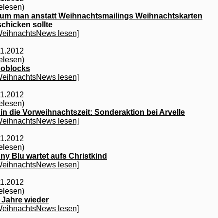
elesen)
um man anstatt Weihnachtsmailings Weihnachtskarten
schicken sollte
WeihnachtsNews lesen]
11.2012
elesen)
oblocks
WeihnachtsNews lesen]
11.2012
elesen)
 in die Vorweihnachtszeit: Sonderaktion bei Arvelle
WeihnachtsNews lesen]
11.2012
elesen)
ny Blu wartet aufs Christkind
WeihnachtsNews lesen]
11.2012
elesen)
e Jahre wieder
WeihnachtsNews lesen]