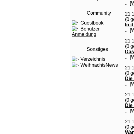
...
[
Community
21.
(0 g
Guestbook
In d
Benutzer
...
[
Anmeldung
21.
(0 g
Sonstiges
Das
...
[
Verzeichnis
WeihnachtsNews
21.
(0 g
Die
...
[
21.
(0 g
Die
...
[
21.
(0 g
War