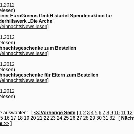
11.2012
elesen)
liner EuroGreens GmbH startet Spendenaktion für
derhilfswerk „Die Arche“
WeihnachtsNews lesen]
11.2012
elesen)
hnachtsgeschenke zum Bestellen
WeihnachtsNews lesen]
11.2012
elesen)
hnachtsgeschenke für Eltern zum Bestellen
WeihnachtsNews lesen]
11.2012
elesen)
te auswählen:
[
<< Vorherige Seite
]
1
2
3
4
5
6
7
8
9
10
11
12
15
16
17
18
19
20
21
22
23
24
25
26
27
28
29
30
31
32
[
Näch
e >>
]