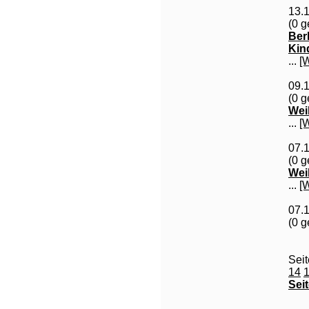
13.
(0 g
Ber
Kin
...
[
09.
(0 g
Wei
...
[
07.
(0 g
Wei
...
[
07.
(0 g
Sei
14
Seit