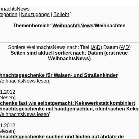
hnachtsNews
tegorien
|
Neuzugänge
|
Beliebt
]
Themenbereich:
WeihnachtsNews
/Weihnachten
Sortiere WeihnachtsNews nach: Titel (
A
\
D
) Datum (
A
\
D
)
Seiten sind aktuell sortiert nach: Datum (erst neue
WeihnachtsNews)
hnachtsgeschenke für Waisen- und Straßenkinder
WeihnachtsNews lesen]
11.2012
elesen)
chenke fast wie selbstgemacht: Kekswerkstatt kombiniert
hnachtsgeschenke mit handgemachten, ofenfrischen Keks
WeihnachtsNews lesen]
11.2012
elesen)
hnachtsgeschenke suchen und finden auf abdato.de