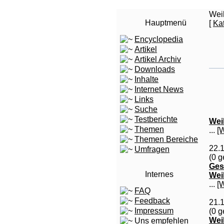
Wei
Hauptmenü
[
Ka
Encyclopedia
Artikel
Artikel Archiv
Downloads
Inhalte
Internet News
Links
Suche
Testberichte
Wei
Themen
...
[
Themen Bereiche
22.
Umfragen
(0 g
Ges
Internes
Wei
...
[
FAQ
Feedback
21.
Impressum
(0 g
Wei
Uns empfehlen