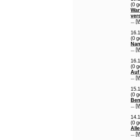
(0 g
War
ver
...
[
16.
(0 g
Nan
...
[
16.
(0 g
Auf
...
[
15.
(0 g
Ben
...
[
14.
(0 g
All
...
[