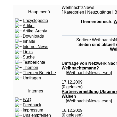
WeihnachtsNews
Hauptmenü
[
Kategorien
|
Neuzugänge
|
B
Encyclopedia
Themenbereich:
W
Artikel
Artikel Archiv
Downloads
Sortiere WeihnachtsNe
Inhalte
Seiten sind aktuell
Internet News
Wei
Links
Suche
Testberichte
Umfrage von Netzwerk Nachb
Themen
Weihnachtsmann?
...
[WeihnachtsNews lesen]
Themen Bereiche
Umfragen
17.12.2009
(0 gelesen)
Internes
Partnervermittlung Ukraine
Waisen
FAQ
...
[WeihnachtsNews lesen]
Feedback
Impressum
16.12.2009
(0 gelesen)
Uns empfehlen