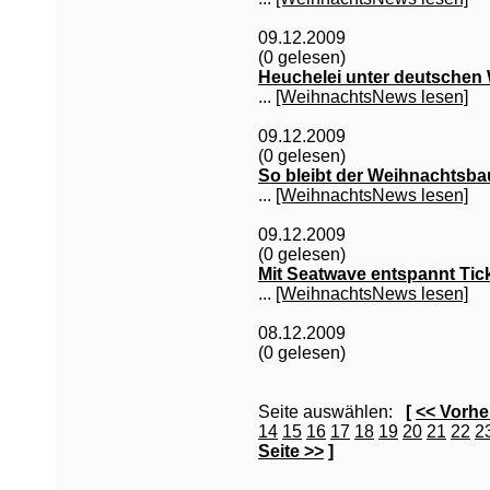
09.12.2009
(0 gelesen)
Heuchelei unter deutsche
...
[WeihnachtsNews lesen]
09.12.2009
(0 gelesen)
So bleibt der Weihnachtsba
...
[WeihnachtsNews lesen]
09.12.2009
(0 gelesen)
Mit Seatwave entspannt Ti
...
[WeihnachtsNews lesen]
08.12.2009
(0 gelesen)
Seite auswählen:
[
<< Vorhe
14
15
16
17
18
19
20
21
22
2
Seite >>
]