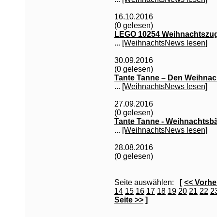
16.10.2016
(0 gelesen)
LEGO 10254 Weihnachtszug of
...
[WeihnachtsNews lesen]
30.09.2016
(0 gelesen)
Tante Tanne – Den Weihnac
...
[WeihnachtsNews lesen]
27.09.2016
(0 gelesen)
Tante Tanne - Weihnachtsb
...
[WeihnachtsNews lesen]
28.08.2016
(0 gelesen)
Seite auswählen:
[
<< Vorhe
14
15
16
17
18
19
20
21
22
2
Seite >>
]