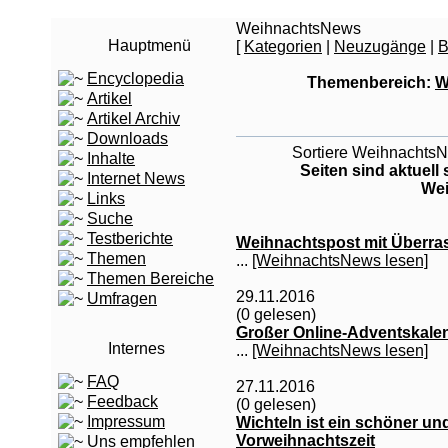
WeihnachtsNews
Hauptmenü
[
Kategorien
|
Neuzugänge
|
B
Encyclopedia
Themenbereich:
W
Artikel
Artikel Archiv
Downloads
Sortiere WeihnachtsNe
Inhalte
Seiten sind aktuell
Internet News
Wei
Links
Suche
Testberichte
Weihnachtspost mit Überr
Themen
...
[WeihnachtsNews lesen]
Themen Bereiche
29.11.2016
Umfragen
(0 gelesen)
Großer Online-Adventskalen
Internes
...
[WeihnachtsNews lesen]
FAQ
27.11.2016
Feedback
(0 gelesen)
Impressum
Wichteln ist ein schöner und
Vorweihnachtszeit
Uns empfehlen