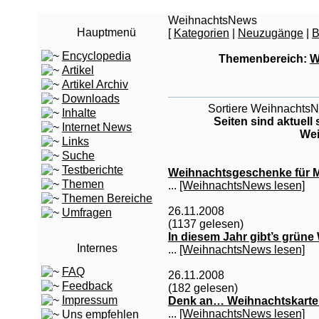
WeihnachtsNews
Hauptmenü
[
Kategorien
|
Neuzugänge
|
B
Encyclopedia
Themenbereich:
W
Artikel
Artikel Archiv
Downloads
Sortiere WeihnachtsNe
Inhalte
Seiten sind aktuell
Internet News
Wei
Links
Suche
Testberichte
Weihnachtsgeschenke für 
Themen
...
[WeihnachtsNews lesen]
Themen Bereiche
26.11.2008
Umfragen
(1137 gelesen)
In diesem Jahr gibt’s grün
Internes
...
[WeihnachtsNews lesen]
FAQ
26.11.2008
Feedback
(182 gelesen)
Impressum
Denk an… Weihnachtskarte
...
[WeihnachtsNews lesen]
Uns empfehlen