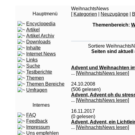
WeihnachtsNews
Hauptmenü
[
Kategorien
|
Neuzugänge
|
B
Encyclopedia
Themenbereich:
W
Artikel
Artikel Archiv
Downloads
Sortiere WeihnachtsNe
Inhalte
Seiten sind aktuell
Internet News
Links
Suche
Advent und Weihnachten im 
Testberichte
...
[WeihnachtsNews lesen]
Themen
24.10.2008
Themen Bereiche
(506 gelesen)
Umfragen
Advent, Advent oh du stress
...
[WeihnachtsNews lesen]
Internes
16.11.2017
FAQ
(0 gelesen)
Feedback
Advent, Advent, ein Lichtlein
Impressum
...
[WeihnachtsNews lesen]
Uns empfehlen