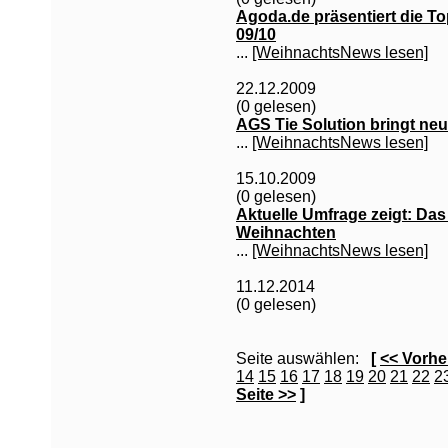
Agoda.de präsentiert die To
09/10
...
[WeihnachtsNews lesen]
22.12.2009
(0 gelesen)
AGS Tie Solution bringt neu
...
[WeihnachtsNews lesen]
15.10.2009
(0 gelesen)
Aktuelle Umfrage zeigt: Da
Weihnachten
...
[WeihnachtsNews lesen]
11.12.2014
(0 gelesen)
Seite auswählen:
[
<< Vorhe
14
15
16
17
18
19
20
21
22
2
Seite >>
]