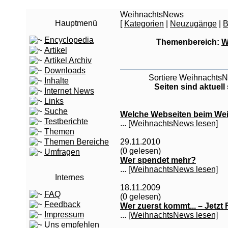
WeihnachtsNews
Hauptmenü
[
Kategorien
|
Neuzugänge
|
B
Encyclopedia
Themenbereich:
W
Artikel
Artikel Archiv
Downloads
Sortiere WeihnachtsNe
Inhalte
Seiten sind aktuell
Internet News
Links
Suche
Welche Webseiten beim Wei
Testberichte
...
[WeihnachtsNews lesen]
Themen
29.11.2010
Themen Bereiche
(0 gelesen)
Umfragen
Wer spendet mehr?
...
[WeihnachtsNews lesen]
Internes
18.11.2009
FAQ
(0 gelesen)
Feedback
Wer zuerst kommt... – Jetzt
Impressum
...
[WeihnachtsNews lesen]
Uns empfehlen