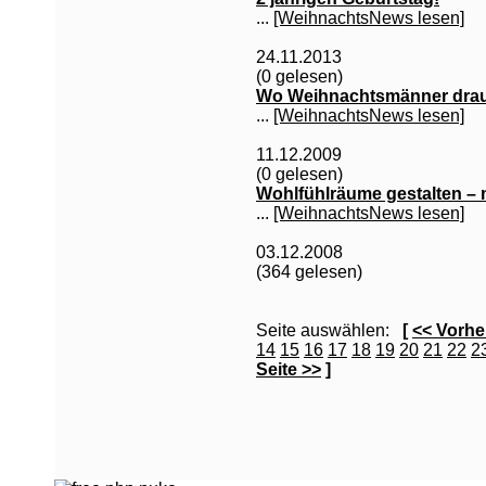
...
[WeihnachtsNews lesen]
24.11.2013
(0 gelesen)
Wo Weihnachtsmänner drau
...
[WeihnachtsNews lesen]
11.12.2009
(0 gelesen)
Wohlfühlräume gestalten – m
...
[WeihnachtsNews lesen]
03.12.2008
(364 gelesen)
Seite auswählen:
[
<< Vorhe
14
15
16
17
18
19
20
21
22
2
Seite >>
]