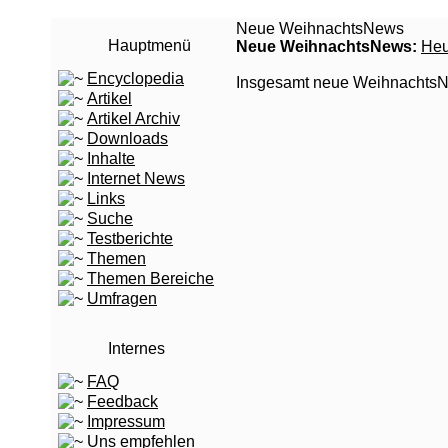
Neue WeihnachtsNews
Hauptmenü
Neue WeihnachtsNews:
Heu
Encyclopedia
Insgesamt neue WeihnachtsNe
Artikel
Artikel Archiv
Downloads
Inhalte
Internet News
Links
Suche
Testberichte
Themen
Themen Bereiche
Umfragen
Internes
FAQ
Feedback
Impressum
Uns empfehlen