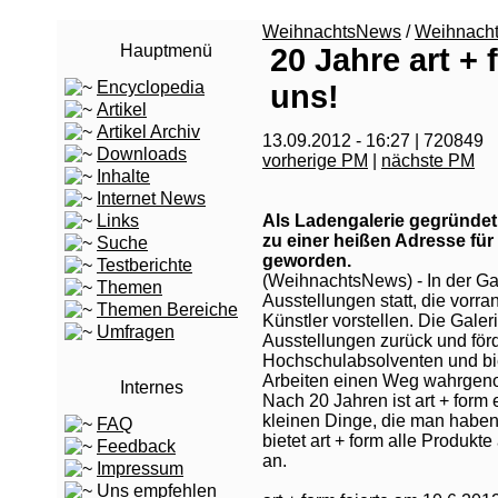
WeihnachtsNews
/
Weihnach
Hauptmenü
20 Jahre art + 
Encyclopedia
uns!
Artikel
Artikel Archiv
13.09.2012 - 16:27 | 720849
Downloads
vorherige PM
|
nächste PM
Inhalte
Internet News
Links
Als Ladengalerie gegründet, 
zu einer heißen Adresse für
Suche
geworden.
Testberichte
(WeihnachtsNews) - In der Gale
Themen
Ausstellungen statt, die vorr
Themen Bereiche
Künstler vorstellen. Die Galer
Umfragen
Ausstellungen zurück und förd
Hochschulabsolventen und b
Arbeiten einen Weg wahrgen
Internes
Nach 20 Jahren ist art + form
kleinen Dinge, die man haben 
FAQ
bietet art + form alle Produkt
Feedback
an.
Impressum
Uns empfehlen