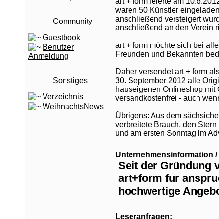
art + form feierte am 10.6.201
waren 50 Künstler eingeladen
anschließend versteigert wur
Community
anschließend an den Verein r
Guestbook
art + form möchte sich bei al
Benutzer
Freunden und Bekannten bed
Anmeldung
Daher versendet art + form al
Sonstiges
30. September 2012 alle Orig
hauseigenen Onlineshop mit 
Verzeichnis
versandkostenfrei - auch wen
WeihnachtsNews
Übrigens: Aus dem sächsichen
verbreitete Brauch, den Ster
und am ersten Sonntag im Ad
Unternehmensinformation / 
Seit der Gründung 
art+form für anspru
hochwertige Angebo
Leseranfragen: