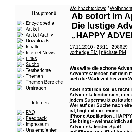
WeihnachtsNews
/
Weihnach
Hauptmenü
Ab sofort im A
Encyclopedia
Die lustige A
Artikel
„HAPPY ADVE
Artikel Archiv
Downloads
Inhalte
17.11.2010 - 23:11 | 298629
vorherige PM
|
nächste PM
Internet News
Links
Suche
Was wäre die schöne Adven
Testberichte
Adventskalender, mit dem 
Themen
sich die Wartezeit bis zum
Themen Bereiche
Umfragen
Aber natürlich soll es nicht
Adventskalender sein, den e
jedem Supermarkt zu kaufen 
Internes
Wer auf der Suche nach ei
ist, liegt mit der neuen
FAQ
iPhone Applikation „HAPPY
Feedback
Sie bringt - weihnachtlich s
Impressum
Adventskalender-Spaß
Uns empfehlen
auf iPhone und iPod touch u