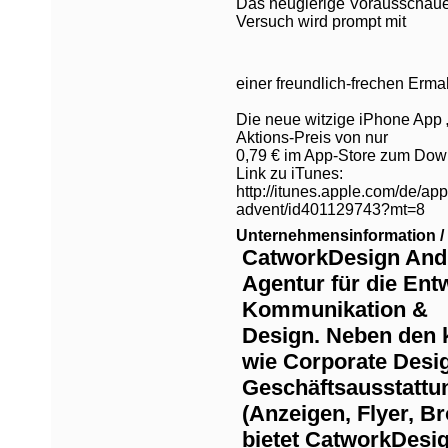
Das neugierige Vorausschauen
Versuch wird prompt mit
einer freundlich-frechen Erma
Die neue witzige iPhone App
Aktions-Preis von nur
0,79 € im App-Store zum Down
Link zu iTunes:
http://itunes.apple.com/de/a
advent/id401129743?mt=8
Unternehmensinformation / 
CatworkDesign Andro
Agentur für die Ent
Kommunikation &
Design. Neben den 
wie Corporate Desi
Geschäftsausstattun
(Anzeigen, Flyer, 
bietet CatworkDesi