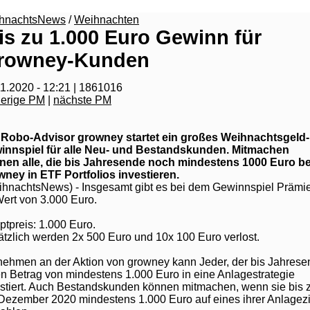
hnachtsNews
/
Weihnachten
is zu 1.000 Euro Gewinn für
rowney-Kunden
1.2020 - 12:21 | 1861016
herige PM
|
nächste PM
 Robo-Advisor growney startet ein großes Weihnachtsgeld-
innspiel für alle Neu- und Bestandskunden. Mitmachen
nen alle, die bis Jahresende noch mindestens 1000 Euro be
wney in ETF Portfolios investieren.
ihnachtsNews) - Insgesamt gibt es bei dem Gewinnspiel Prämi
ert von 3.000 Euro.
tpreis: 1.000 Euro.
tzlich werden 2x 500 Euro und 10x 100 Euro verlost.
nehmen an der Aktion von growney kann Jeder, der bis Jahres
n Betrag von mindestens 1.000 Euro in eine Anlagestrategie
estiert. Auch Bestandskunden können mitmachen, wenn sie bis
Dezember 2020 mindestens 1.000 Euro auf eines ihrer Anlagez