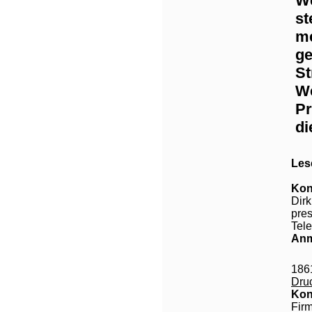
We
st
me
ge
St
We
Pr
di
Les
Kon
Dir
pre
Tel
Anm
186
Dru
Kon
Fir