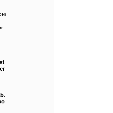
iden
t
rn
st
er
b.
bo