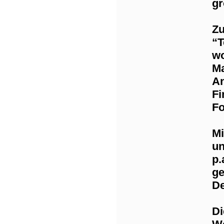
gr
Zu
“T
wo
Ma
An
Fi
Fo
Mi
un
p.
ge
De
Di