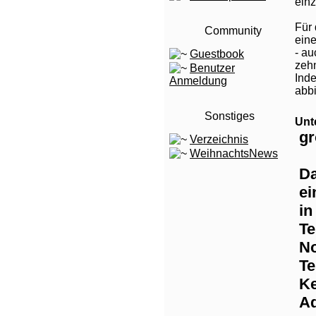
einz
Für 
Community
eine
- au
Guestbook
zehn
Benutzer
Inde
Anmeldung
abbi
Sonstiges
Unt
gr
Verzeichnis
WeihnachtsNews
Da
ei
in
Te
No
Te
Ke
Ad