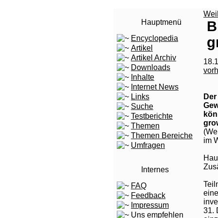
Wei
Hauptmenü
B
Encyclopedia
g
Artikel
Artikel Archiv
18.1
Downloads
vor
Inhalte
Internet News
Links
Der
Gew
Suche
kön
Testberichte
gro
Themen
(We
Themen Bereiche
im W
Umfragen
Haup
Zusä
Internes
Teil
FAQ
eine
Feedback
inv
Impressum
31. 
Uns empfehlen