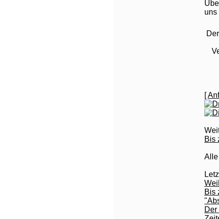
Über
uns 
Der
Ve
[
Anf
Wei
Bis
All
Let
Wei
Bis
"Ab
Der 
Zei