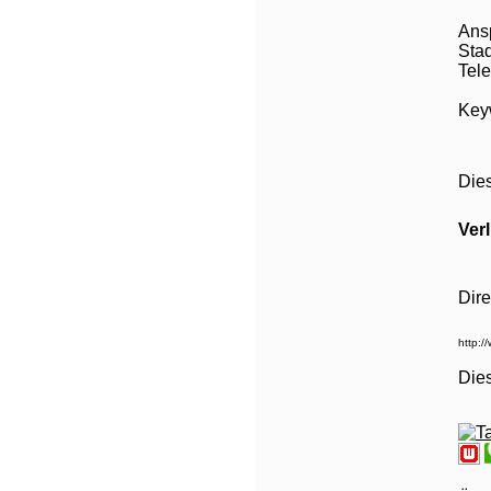
Ans
Stad
Tele
Keyw
Die
Ver
Dire
Die