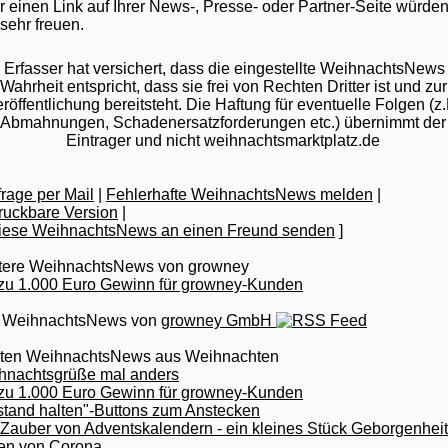
 einen Link auf Ihrer News-, Presse- oder Partner-Seite würden
sehr freuen.
 Erfasser hat versichert, dass die eingestellte WeihnachtsNews
Wahrheit entspricht, dass sie frei von Rechten Dritter ist und zur
röffentlichung bereitsteht. Die Haftung für eventuelle Folgen (z.
Abmahnungen, Schadenersatzforderungen etc.) übernimmt der
Eintrager und nicht weihnachtsmarktplatz.de
rage per Mail
|
Fehlerhafte WeihnachtsNews melden
|
|
]
tere WeihnachtsNews von growney
 zu 1.000 Euro Gewinn für growney-Kunden
e WeihnachtsNews von
growney GmbH
zten WeihnachtsNews aus Weihnachten
hnachtsgrüße mal anders
 zu 1.000 Euro Gewinn für growney-Kunden
stand halten"-Buttons zum Anstecken
Zauber von Adventskalendern - ein kleines Stück Geborgenheit
ten von Corona