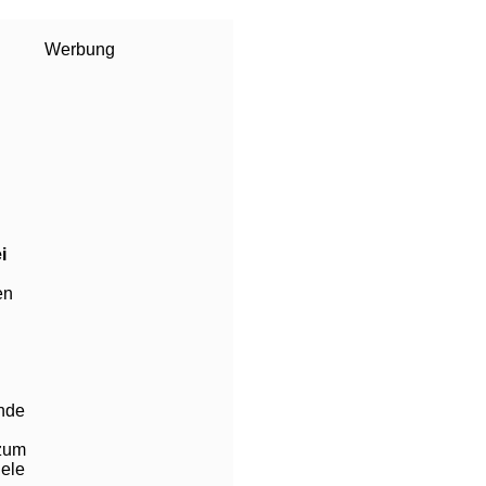
Werbung
i
en
ende
 zum
iele