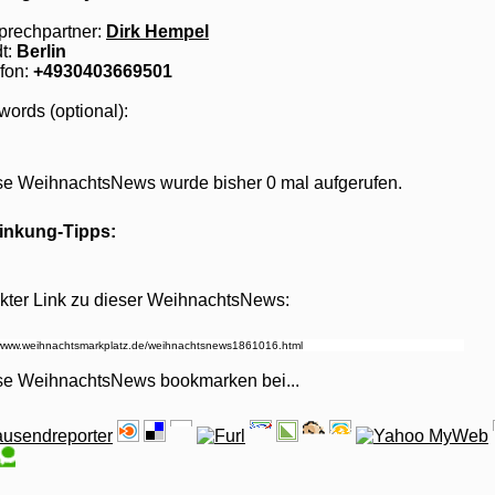
prechpartner:
Dirk Hempel
t:
Berlin
fon:
+4930403669501
ords (optional):
se WeihnachtsNews wurde bisher 0 mal aufgerufen.
linkung-Tipps:
kter Link zu dieser WeihnachtsNews:
se WeihnachtsNews bookmarken bei
...