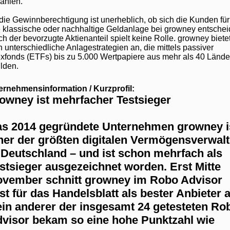
ahlen.
die Gewinnberechtigung ist unerheblich, ob sich die Kunden für
 klassische oder nachhaltige Geldanlage bei growney entsche
ch der bevorzugte Aktienanteil spielt keine Rolle. growney biete
 unterschiedliche Anlagestrategien an, die mittels passiver
xfonds (ETFs) bis zu 5.000 Wertpapiere aus mehr als 40 Lände
lden.
ernehmensinformation / Kurzprofil:
owney ist mehrfacher Testsieger
s 2014 gegründete Unternehmen growney i
ner der größten digitalen Vermögensverwalt
 Deutschland – und ist schon mehrfach als
stsieger ausgezeichnet worden. Erst Mitte
vember schnitt growney im Robo Advisor
st für das Handelsblatt als bester Anbieter a
in anderer der insgesamt 24 getesteten Ro
visor bekam so eine hohe Punktzahl wie