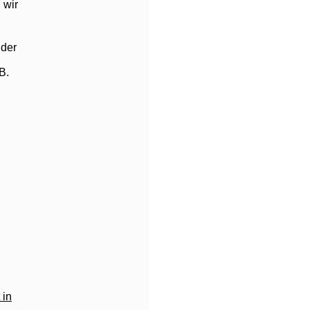
 wir
 der
B.
 in