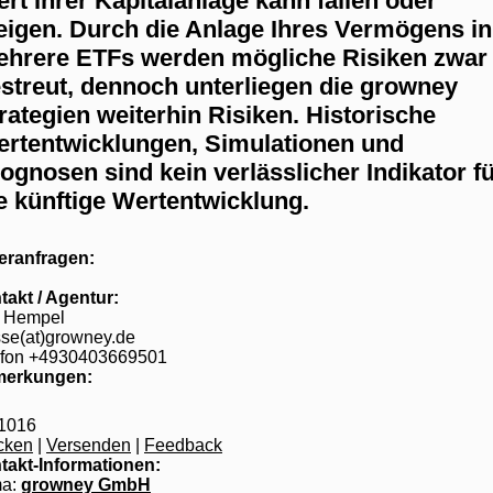
rt Ihrer Kapitalanlage kann fallen oder
eigen. Durch die Anlage Ihres Vermögens in
hrere ETFs werden mögliche Risiken zwar
streut, dennoch unterliegen die growney
rategien weiterhin Risiken. Historische
rtentwicklungen, Simulationen und
ognosen sind kein verlässlicher Indikator f
e künftige Wertentwicklung.
eranfragen:
takt / Agentur:
k Hempel
sse(at)growney.de
efon +4930403669501
erkungen:
1016
cken
|
Versenden
|
Feedback
takt-Informationen:
ma:
growney GmbH