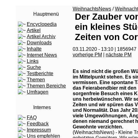
WeihnachtsNews
/
Weihnach
Hauptmenü
Der Zauber vo
Encyclopedia
ein kleines St
Artikel
Zeiten von Co
Artikel Archiv
Downloads
Inhalte
03.11.2020 - 13:10 | 1856947
vorherige PM
|
nächste PM
Internet News
Links
Suche
Es sind nicht die großen W
Testberichte
im Mittelpunkt stehen. Es si
Themen
vermissen. Eine spontane T
Themen Bereiche
das Feierabendbier mit den
Umfragen
sorgenfreie Besuch eines Ko
uns herbeiwünschen. Wir s
Zeiten und wir spüren das 
Internes
und Normalität. Das Jahr 20
viele Umgewöhnungen, Ängs
FAQ
denen niemand gerechnet ha
Feedback
Gewohnte verzichten.
Impressum
(WeihnachtsNews) - Kleine Tr
Uns empfehlen
gehetzten Gemütern. Wir wün