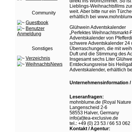
direkt ins Wohnzimmer. So is
Lieblings-Weihnachtsfilms zu
weit. Aber bitte nur ein Türc
Community
erhältlich bei www.mohnblum
Guestbook
Glühwein Adventskalender
Benutzer
„Perfektes Weihnachtsmarkt-F
Anmeldung
Adventskalender von Pfefferdi
schwere Adventskalender 24 
Sonstiges
Überraschungen, die mit wei
Duft und die Stimmung des Ad
Verzeichnis
Insgesamt sechs Liter Glühwe
WeihnachtsNews
Entdeckungsreise bis Heiliga
Adventskalender, erhältlich
Unternehmensinformation / 
Leseranfragen:
mohnblume.de (Royal Natur
Langenscheid 2-6
58553 Halver, Germany
info(at)tea-exclusive.de
tel.: +49 (0) 23 53 / 66 53 062
Kontakt / Agentur: