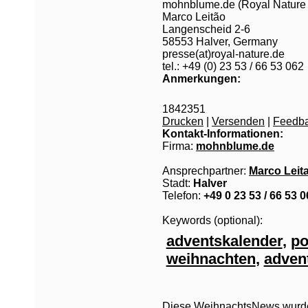
mohnblume.de (Royal Natur
Marco Leitão
Langenscheid 2-6
58553 Halver, Germany
presse(at)royal-nature.de
tel.: +49 (0) 23 53 / 66 53 062
Anmerkungen:
1842351
Drucken
|
Versenden
|
Feedb
Kontakt-Informationen:
Firma:
mohnblume.de
Ansprechpartner:
Marco Leit
Stadt:
Halver
Telefon:
+49 0 23 53 / 66 53 
Keywords (optional):
adventskalender
,
po
weihnachten
,
adven
Diese WeihnachtsNews wurde 