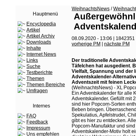
WeihnachtsNews
/
Weihnach
Hauptmenü
Außergewöhnl
Encyclopedia
Adventskalend
Artikel
Artikel Archiv
08.09.2020 - 13:06 | 1842351
Downloads
vorherige PM
|
nächste PM
Inhalte
Internet News
Links
Der traditionelle Adventska
Täfelchen hat ausgedient. 
Suche
Vielfalt, Spannung und der I
Testberichte
Adventskalender-Alternative
Themen
Adventszeit mit feinen Leck
Themen Bereiche
(WeihnachtsNews) - XL Popc
Umfragen
Ein Adventskalender für alle 
Adventskalender. Gefüllt mit 
sind hier Popcorn-Sorten en
Internes
Beben bringen. Überraschen
Spekulatius, Apfelstrudel, Chi
FAQ
gibt es hier zu entdecken. Al
Feedback
Popcorn-Manufaktur und sin
Impressum
Adventskalender-Motiv holt 
Uns empfehlen