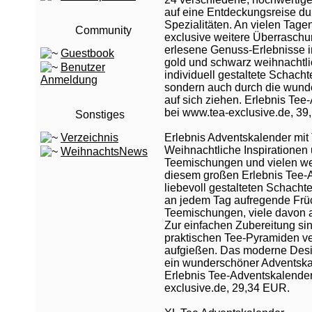
auf eine Entdeckungsreise du
Spezialitäten. An vielen Tage
Community
exclusive weitere Überraschu
erlesene Genuss-Erlebnisse in
Guestbook
gold und schwarz weihnachtli
Benutzer
individuell gestaltete Schachte
Anmeldung
sondern auch durch die wunde
auf sich ziehen. Erlebnis Tee
bei www.tea-exclusive.de, 39
Sonstiges
Verzeichnis
Erlebnis Adventskalender mi
Weihnachtliche Inspirationen
WeihnachtsNews
Teemischungen und vielen we
diesem großen Erlebnis Tee-A
liebevoll gestalteten Schacht
an jedem Tag aufregende Früc
Teemischungen, viele davon a
Zur einfachen Zubereitung sin
praktischen Tee-Pyramiden ve
aufgießen. Das moderne Desig
ein wunderschöner Adventskal
Erlebnis Tee-Adventskalender
exclusive.de, 29,34 EUR.