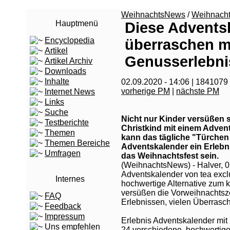
WeihnachtsNews
/
Weihnach
Hauptmenü
Diese Advents
Encyclopedia
überraschen m
Artikel
Genusserlebn
Artikel Archiv
Downloads
Inhalte
02.09.2020 - 14:06 | 1841079
vorherige PM
|
nächste PM
Internet News
Links
Suche
Nicht nur Kinder versüßen 
Testberichte
Christkind mit einem Adven
Themen
kann das tägliche "Türchen 
Themen Bereiche
Adventskalender ein Erlebn
Umfragen
das Weihnachtsfest sein.
(WeihnachtsNews) - Halver, 0
Adventskalender von tea exclu
Internes
hochwertige Alternative zum 
versüßen die Vorweihnachtsze
FAQ
Erlebnissen, vielen Überrasc
Feedback
Impressum
Erlebnis Adventskalender mit
Uns empfehlen
24 verschiedene, hochwertige