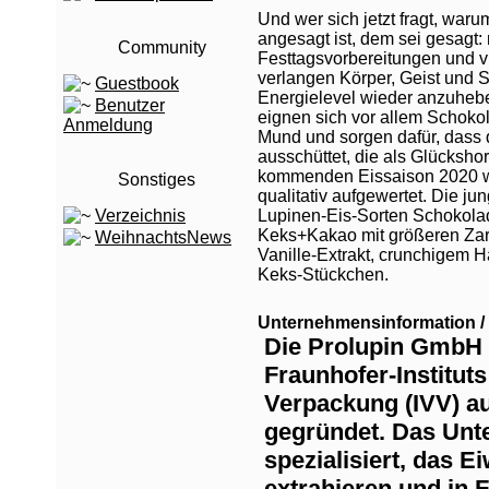
Und wer sich jetzt fragt, war
angesagt ist, dem sei gesagt
Community
Festtagsvorbereitungen und
verlangen Körper, Geist und
Guestbook
Energielevel wieder anzuheb
Benutzer
eignen sich vor allem Schoko
Anmeldung
Mund und sorgen dafür, dass 
ausschüttet, die als Glücksho
kommenden Eissaison 2020 
Sonstiges
qualitativ aufgewertet. Die ju
Verzeichnis
Lupinen-Eis-Sorten Schokola
Keks+Kakao mit größeren Zart
WeihnachtsNews
Vanille-Extrakt, crunchigem H
Keks-Stückchen.
Unternehmensinformation / 
Die Prolupin GmbH 
Fraunhofer-Institut
Verpackung (IVV) a
gegründet. Das Unt
spezialisiert, das E
extrahieren und in 