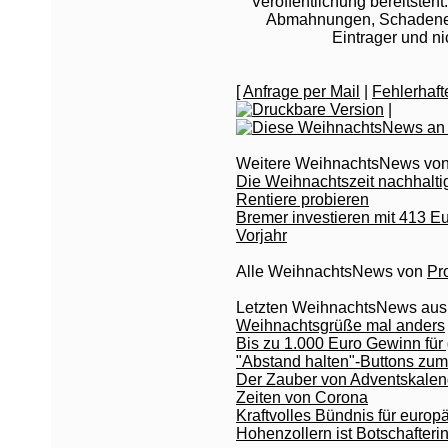
Veröffentlichung bereitsteht
Abmahnungen, Schadeners
Eintrager und n
[
Anfrage per Mail
|
Fehlerhaf
|
Weitere WeihnachtsNews vo
Die Weihnachtszeit nachhalti
Rentiere probieren
Bremer investieren mit 413 Eu
Vorjahr
Alle WeihnachtsNews von
Pr
Letzten WeihnachtsNews aus
Weihnachtsgrüße mal anders
Bis zu 1.000 Euro Gewinn fü
"Abstand halten"-Buttons zu
Der Zauber von Adventskalend
Zeiten von Corona
Kraftvolles Bündnis für europ
Hohenzollern ist Botschafter