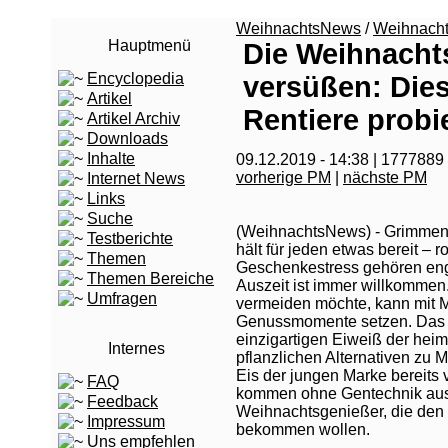
WeihnachtsNews
/
Weihnach
Hauptmenü
Die Weihnachts
Encyclopedia
versüßen: Dies
Artikel
Rentiere probi
Artikel Archiv
Downloads
Inhalte
09.12.2019 - 14:38 | 1777889
vorherige PM
|
nächste PM
Internet News
Links
Suche
(WeihnachtsNews) - Grimmen
Testberichte
hält für jeden etwas bereit – 
Themen
Geschenkestress gehören eng 
Themen Bereiche
Auszeit ist immer willkomme
Umfragen
vermeiden möchte, kann mit
Genussmomente setzen. Das 
einzigartigen Eiweiß der heim
Internes
pflanzlichen Alternativen zu 
Eis der jungen Marke bereits 
FAQ
kommen ohne Gentechnik aus. 
Feedback
Weihnachtsgenießer, die den
Impressum
bekommen wollen.
Uns empfehlen