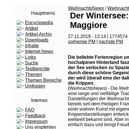
WeihnachtsNews
/
Weihnach
Hauptmenü
Der Wintersee
Encyclopedia
Maggiore
Artikel
Artikel Archiv
27.11.2019 - 13:14 | 1774574
Downloads
vorherige PM
|
nächste PM
Inhalte
Internet News
Links
Die beliebte Ferienregion 
hochalpinen Hinterland fasz
Suche
der See verlocken zu Spaz
Testberichte
durch diese schöne Gegend
Themen
der wird überall eine der i
Themen Bereiche
die Krippen.
Umfragen
(WeihnachtsNews) - Die Weihn
eine lange und vielfältige Trad
Darstelllungen der Weihnach
Internes
bereits seit dem Heiligen Fran
einer wahren Kunst mit eigen
FAQ
Krippendarstellungen entwick
Feedback
weltweit bekannt sind. Aber in
Impressum
einfach dazu und bringt Freud
Uns empfehlen