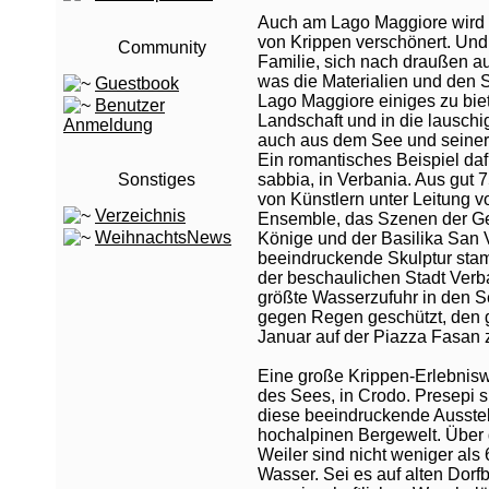
Auch am Lago Maggiore wird di
von Krippen verschönert. Und 
Community
Familie, sich nach draußen 
was die Materialien und den 
Guestbook
Lago Maggiore einiges zu biet
Benutzer
Landschaft und in die lauschi
Anmeldung
auch aus dem See und seine
Ein romantisches Beispiel daf
Sonstiges
sabbia, in Verbania. Aus gut 
von Künstlern unter Leitung v
Verzeichnis
Ensemble, das Szenen der Geb
WeihnachtsNews
Könige und der Basilika San Vit
beeindruckende Skulptur sta
der beschaulichen Stadt Verba
größte Wasserzufuhr in den See
gegen Regen geschützt, den 
Januar auf der Piazza Fasan
Eine große Krippen-Erlebniswe
des Sees, in Crodo. Presepi 
diese beeindruckende Ausstel
hochalpinen Bergewelt. Über
Weiler sind nicht weniger als 
Wasser. Sei es auf alten Dorf