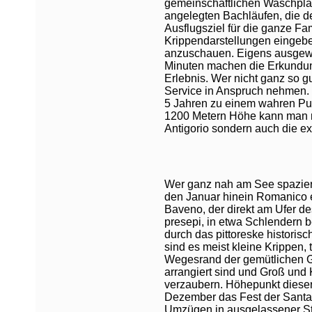
gemeinschaftlichen Waschplä
angelegten Bachläufen, die d
Ausflugsziel für die ganze Fam
Krippendarstellungen eingebett
anzuschauen. Eigens ausge
Minuten machen die Erkundun
Erlebnis. Wer nicht ganz so gu
Service in Anspruch nehmen. P
5 Jahren zu einem wahren Pub
1200 Metern Höhe kann man ni
Antigorio sondern auch die e
Wer ganz nah am See spazier
den Januar hinein Romanico em
Baveno, der direkt am Ufer de
presepi, in etwa Schlendern 
durch das pittoreske historis
sind es meist kleine Krippen, 
Wegesrand der gemütlichen Ga
arrangiert sind und Groß und 
verzaubern. Höhepunkt diese
Dezember das Fest der Santa
Umzügen in ausgelassener St