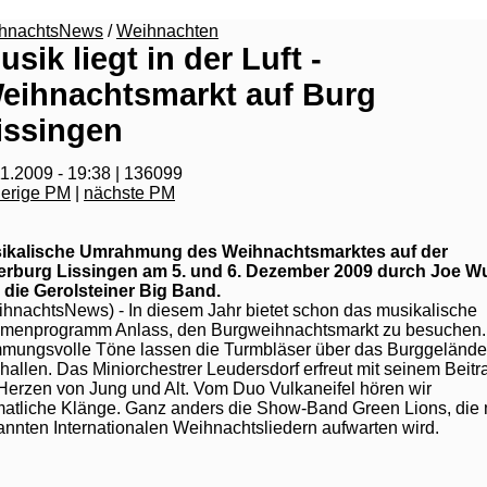
hnachtsNews
/
Weihnachten
usik liegt in der Luft -
eihnachtsmarkt auf Burg
issingen
1.2009 - 19:38 | 136099
herige PM
|
nächste PM
ikalische Umrahmung des Weihnachtsmarktes auf der
erburg Lissingen am 5. und 6. Dezember 2009 durch Joe Wu
 die Gerolsteiner Big Band.
hnachtsNews) - In diesem Jahr bietet schon das musikalische
menprogramm Anlass, den Burgweihnachtsmarkt zu besuchen.
mmungsvolle Töne lassen die Turmbläser über das Burggelände
hallen. Das Miniorchestrer Leudersdorf erfreut mit seinem Beitr
Herzen von Jung und Alt. Vom Duo Vulkaneifel hören wir
matliche Klänge. Ganz anders die Show-Band Green Lions, die 
nnten Internationalen Weihnachtsliedern aufwarten wird.