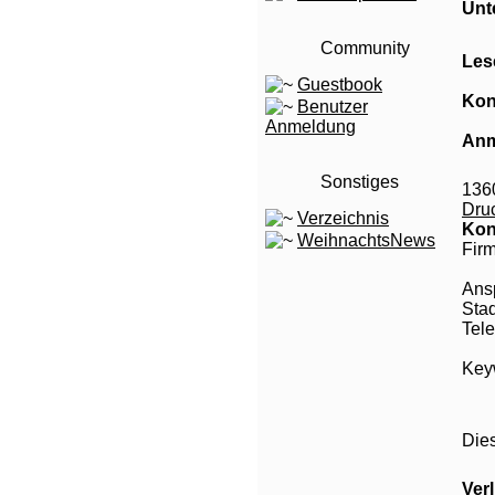
Unt
Community
Les
Guestbook
Kon
Benutzer
Anmeldung
Anm
Sonstiges
136
Dru
Verzeichnis
Kon
WeihnachtsNews
Fir
Ans
Stad
Tele
Keyw
Die
Ver