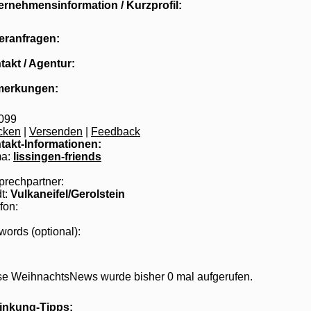
ernehmensinformation / Kurzprofil:
eranfragen:
takt / Agentur:
erkungen:
099
cken
|
Versenden
|
Feedback
takt-Informationen:
ma:
lissingen-friends
prechpartner:
t:
Vulkaneifel/Gerolstein
fon:
ords (optional):
se WeihnachtsNews wurde bisher 0 mal aufgerufen.
linkung-Tipps: