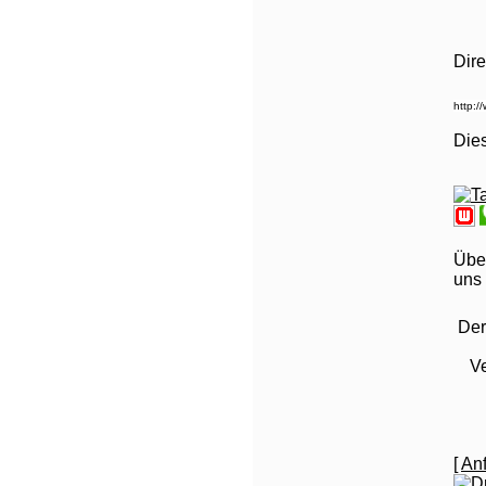
Dire
Die
Über
uns 
Der
Ve
[
Anf