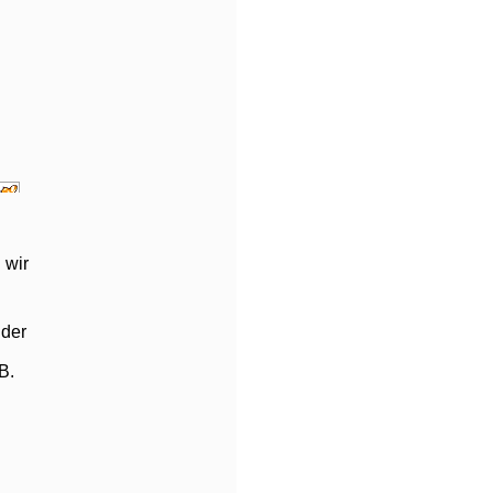
 wir
 der
B.