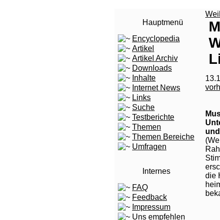
Wei
Hauptmenü
M
Encyclopedia
W
Artikel
L
Artikel Archiv
Downloads
Inhalte
13.1
vor
Internet News
Links
Suche
Mus
Testberichte
Unt
Themen
und
Themen Bereiche
(Wei
Umfragen
Rah
Sti
ersc
Internes
die 
hei
FAQ
beka
Feedback
Impressum
Uns empfehlen