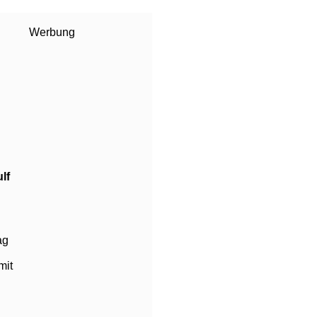
Werbung
lf
ag
mit