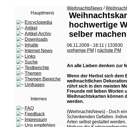
WeihnachtsNews
/
Weihnach
Hauptmenü
Weihnachtskart
Encyclopedia
hochwertige W
Artikel
selber machen
Artikel Archiv
Downloads
Inhalte
06.11.2009 - 16:11 | 133930
vorherige PM
|
nächste PM
Internet News
Links
Suche
An alle Lieben denken zur f
Testberichte
Themen
Wenn der Herbst sich dem E
Themen Bereiche
weihnachtlichen Dekoration
Umfragen
rührt sich in den meisten M
Freunde mit lieben Worten
Weihnachtskarten können 
Internes
werden.
FAQ
(WeihnachtsNews) - Doch eine
Feedback
Schenkenden Gefallen. Indivi
Impressum
Arten selbst gestaltet werden.
Uns empfehlen
Motiven die Kartenvorderseit