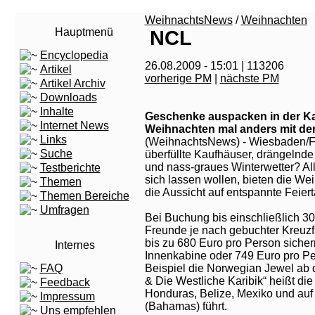
WeihnachtsNews
/
Weihnachten
Hauptmenü
NCL
Encyclopedia
26.08.2009 - 15:01 | 113206
Artikel
vorherige PM
|
nächste PM
Artikel Archiv
Downloads
Inhalte
Geschenke auspacken in der Kar
Internet News
Weihnachten mal anders mit d
Links
(WeihnachtsNews) - Wiesbaden/Fra
Suche
überfüllte Kaufhäuser, drängeln
und nass-graues Winterwetter? All
Testberichte
sich lassen wollen, bieten die W
Themen
die Aussicht auf entspannte Feierta
Themen Bereiche
Umfragen
Bei Buchung bis einschließlich 3
Freunde je nach gebuchter Kreuzf
bis zu 680 Euro pro Person sicher
Internes
Innenkabine oder 749 Euro pro Pe
FAQ
Beispiel die Norwegian Jewel ab 
& Die Westliche Karibik“ heißt di
Feedback
Honduras, Belize, Mexiko und auf 
Impressum
(Bahamas) führt.
Uns empfehlen