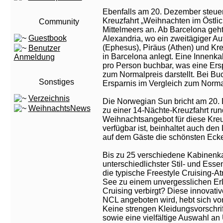
Ebenfalls am 20. Dezember steuer
Kreuzfahrt „Weihnachten im Östli
Community
Mittelmeers an. Ab Barcelona geh
Guestbook
Alexandria, wo ein zweitägiger Au
(Ephesus), Piräus (Athen) und Kre
Benutzer
in Barcelona anlegt. Eine Innenkab
Anmeldung
pro Person buchbar, was eine Ers
zum Normalpreis darstellt. Bei Bu
Sonstiges
Ersparnis im Vergleich zum Norma
Verzeichnis
Die Norwegian Sun bricht am 20. 
WeihnachtsNews
zu einer 14-Nächte-Kreuzfahrt ru
Weihnachtsangebot für diese Kreu
verfügbar ist, beinhaltet auch de
auf dem Gäste die schönsten Eck
Bis zu 25 verschiedene Kabinenka
unterschiedlichster Stil- und Ess
die typische Freestyle Cruising
See zu einem unvergesslichen Erl
Cruising verbirgt? Diese innovative
NCL angeboten wird, hebt sich von
Keine strengen Kleidungsvorschri
sowie eine vielfältige Auswahl an