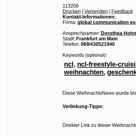
113206
Drucken
|
Versenden
|
Feedback
Kontakt-Informationen:
Firma:
global communication ex
Ansprechpartner:
Dorothea Hoh
Stadt:
Frankfurt am Main
Telefon:
069/430521940
Keywords (optional):
ncl
,
ncl-freestyle-cruis
weihnachten
,
geschen
Diese WeihnachtsNews wurde bish
Verlinkung-Tipps:
Direkter Link zu dieser Weihnach