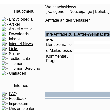
WeihnachtsNews
Hauptmenü
[
Kategorien
|
Neuzugänge
|
Beliebt
]
Encyclopedia
Anfrage an den Verfasser
Artikel
Artikel Archiv
Downloads
Ihre Anfrage zu
1. After-Weihnacht
Inhalte
Ihre
Internet News
Benutzername:
Links
e-Mailadresse:
Suche
Kommentar /
Testberichte
Frage:
Themen
Themen Bereiche
Umfragen
Internes
FAQ
Feedback
Impressum
Uns empfehlen