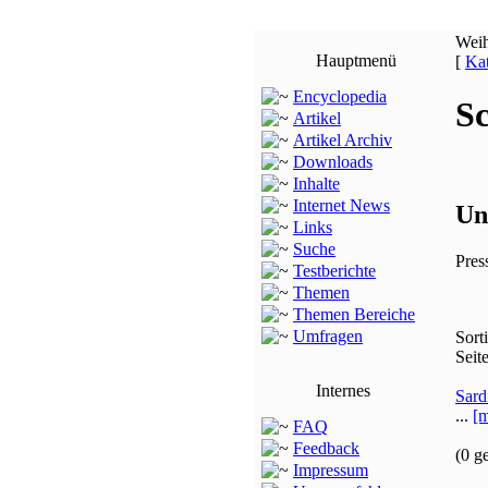
Wei
Hauptmenü
[
Kat
Encyclopedia
S
Artikel
Artikel Archiv
Downloads
Inhalte
Internet News
Un
Links
Suche
Pres
Testberichte
Themen
Themen Bereiche
Umfragen
Sort
Seit
Internes
Sard
...
[m
FAQ
Feedback
(0 g
Impressum