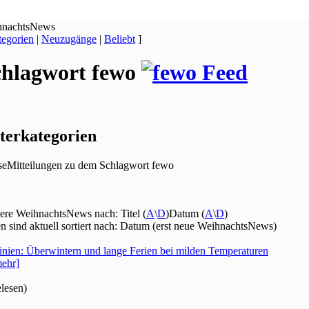
hnachtsNews
egorien
|
Neuzugänge
|
Beliebt
]
chlagwort fewo
terkategorien
seMitteilungen zu dem Schlagwort fewo
iere WeihnachtsNews nach: Titel (
A
\
D
)Datum (
A
\
D
)
en sind aktuell sortiert nach: Datum (erst neue WeihnachtsNews)
inien: Überwintern und lange Ferien bei milden Temperaturen
ehr]
elesen)